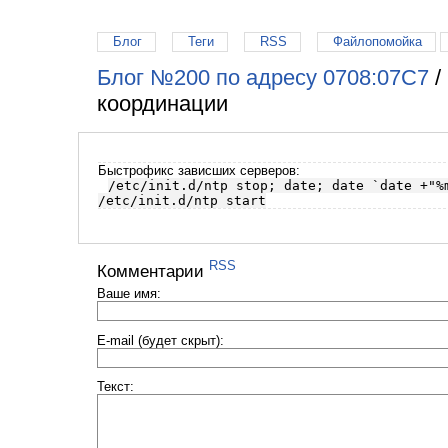
Блог
Теги
RSS
Файлопомойка
Блог №200 по адресу 0708:07C7
/
координации
Быстрофикс зависших серверов:
/etc/init.d/ntp stop; date; date `date +"%
/etc/init.d/ntp start
RSS
Комментарии
Ваше имя:
E-mail (будет скрыт):
Текст: